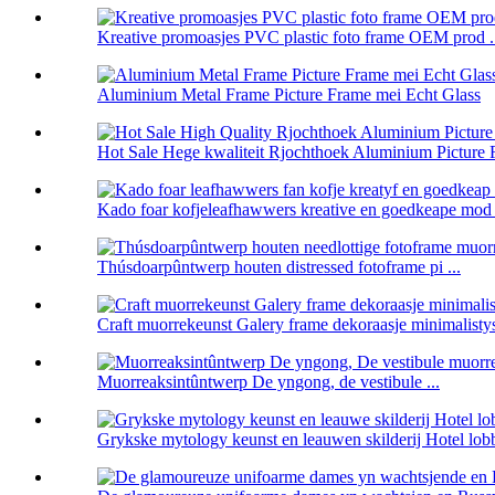
Kreative promoasjes PVC plastic foto frame OEM prod .
Aluminium Metal Frame Picture Frame mei Echt Glass
Hot Sale Hege kwaliteit Rjochthoek Aluminium Picture Fr
Kado foar kofjeleafhawwers kreative en goedkeape mod .
Thúsdoarpûntwerp houten distressed fotoframe pi ...
Craft muorrekeunst Galery frame dekoraasje minimalistys
Muorreaksintûntwerp De yngong, de vestibule ...
Grykske mytology keunst en leauwen skilderij Hotel lobb