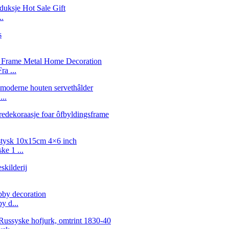
..
a ...
..
ke 1 ...
y d...