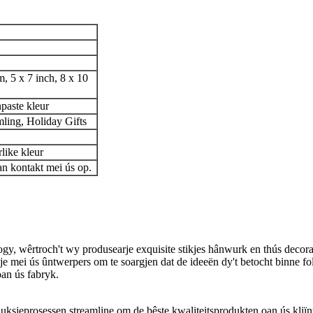
, 5 x 7 inch, 8 x 10
paste kleur
ling, Holiday Gifts
like kleur
n kontakt mei ús op.
logy, wêrtroch't wy produsearje exquisite stikjes hânwurk en thús decora
e mei ús ûntwerpers om te soargjen dat de ideeën dy't betocht binne fols
oan ús fabryk.
duksjeprosessen streamline om de bêste kwaliteitsprodukten oan ús kliïnt