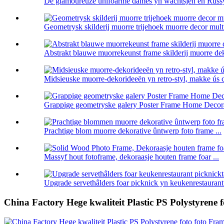
De glamoureuze unifoarme dames yn wachtsjen en Russy
Geometrysk skilderij muorre trijehoek muorre decor multi-
Abstrakt blauwe muorrekeunst frame skilderij muorre deko
Midsieuske muorre-dekorideeën yn retro-styl, makke ús c 
Grappige geometryske galery Poster Frame Home Decor
Prachtige blom muorre dekorative ûntwerp foto frame ...
Massyf hout fotoframe, dekoraasje houten frame foar ...
Upgrade servethâlders foar picknick yn keukenrestaurant 
China Factory Hege kwaliteit Plastic PS Polystyrene f