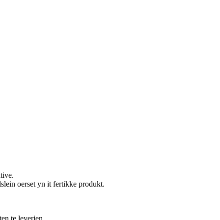
tive.
lein oerset yn it fertikke produkt.
en te leverjen.