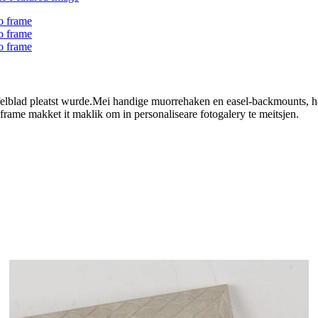
afelblad pleatst wurde.Mei handige muorrehaken en easel-backmounts, haww
 frame makket it maklik om in personaliseare fotogalery te meitsjen.