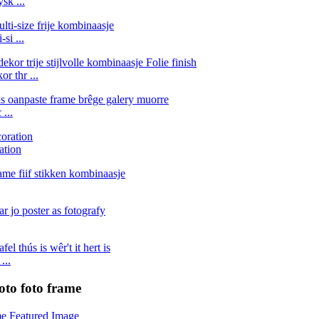
sk ...
si ...
r thr ...
...
ation
...
oto foto frame