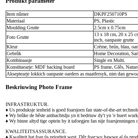
Produkt parameter
Item nûmer
DKPF250710PS
Materiaal
PS, Plastic
Moulding Grutte
2.5cm x 0.75cm
13 x 18 cm, 20 x 25 cm
Foto Grutte
inch, oanpaste grutte
Kleur
Crème, brún, blau, oan
Gebrûk
Home Decoration, Sam
Kombinaasje
Single en Multi.
Konstituearje: MDF backing board
PS frame, Glês, Natuer
Akseptearje lokkich oanpaste oarders as maatfersyk, nim dan gewoa
Beskriuwing Photo Frame
INFRASTRUKTUR.
♦ Us produksje ienheid is goed foarsjoen fan state-of-the-art techno
♦ Wy brûke de bêste ambachtslju yn it bedriuw dy't yn 'e buert wurkj
♦ Wy binne altyd tige optein by it tafoegjen fan nije foarsjenningen 
KWALITEITSASSURANCE.
♦ Kwaliteit hat foar ús prioriteit west, Dêr foar;wy hawwe al ús pro