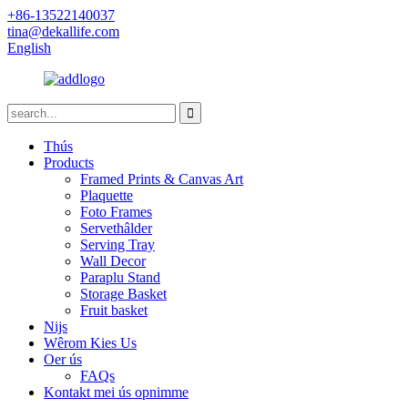
+86-13522140037
tina@dekallife.com
English
Thús
Products
Framed Prints & Canvas Art
Plaquette
Foto Frames
Servethâlder
Serving Tray
Wall Decor
Paraplu Stand
Storage Basket
Fruit basket
Nijs
Wêrom Kies Us
Oer ús
FAQs
Kontakt mei ús opnimme