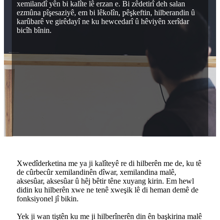
xemilandî yên bi kalîte lê erzan e. Bi zêdetirî deh salan
ezmûna pîşesaziyê, em bi lêkolîn, pêşkeftin, hilberandin û
karûbarê ve girêdayî ne ku hewcedarî û hêviyên xerîdar
bicîh bînin.
Xwedîderketina me ya ji kalîteyê re di hilberên me de, ku tê
de cûrbecûr xemilandinên dîwar, xemilandina malê,
aksesûar, aksesûar û hêj bêtir têne xuyang kirin. Em hewl
didin ku hilberên xwe ne tenê xweşik lê di heman demê de
fonksiyonel jî bikin.
Yek ji wan tiştên ku me ji hilberînerên din ên başkirina malê