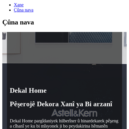
Xane
Çûna nava
Çûna nava
Dekal Home
Pêşerojê Dekora Xanî ya Bi arzanî
Dekal Home pargîdaniyek hilberîner û hinardekarek pêşeng
a cîhanî ye ku bi mîsyonek ji bo peydakirina hêmanên