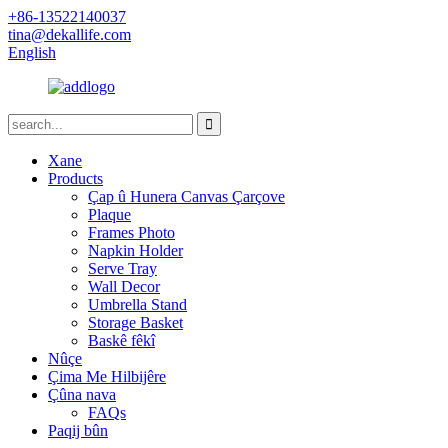
+86-13522140037
tina@dekallife.com
English
Xane
Products
Çap û Hunera Canvas Çarçove
Plaque
Frames Photo
Napkin Holder
Serve Tray
Wall Decor
Umbrella Stand
Storage Basket
Baskê fêkî
Nûçe
Çima Me Hilbijêre
Çûna nava
FAQs
Paqij bûn