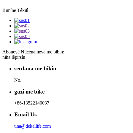
Bimîne Têkilî!
Aboneyê Nûçenameya me bibin:
niha lêpirsîn
serdana me bikin
No.
gazî me bike
+86-13522140037
Email Us
tina@dekallife.com