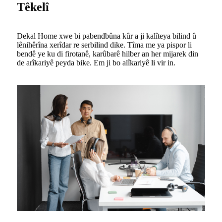
Têkelî
Dekal Home xwe bi pabendbûna kûr a ji kalîteya bilind û
lênihêrîna xerîdar re serbilind dike. Tîma me ya pispor li
bendê ye ku di firotanê, karûbarê hilber an her mijarek din
de arîkariyê peyda bike. Em ji bo alîkariyê li vir in.