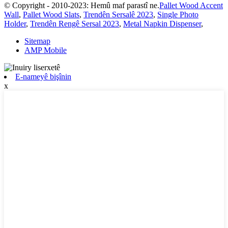
© Copyright - 2010-2023: Hemû maf parastî ne.
Pallet Wood Accent
Wall
,
Pallet Wood Slats
,
Trendên Sersalê 2023
,
Single Photo
Holder
,
Trendên Rengê Sersal 2023
,
Metal Napkin Dispenser
,
Sitemap
AMP Mobile
E-nameyê bişînin
x