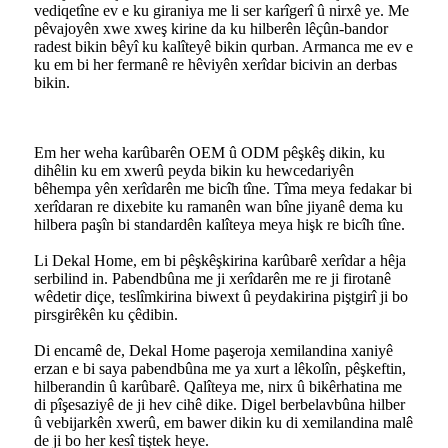
vediqetîne ev e ku giraniya me li ser karîgerî û nirxê ye. Me
pêvajoyên xwe xweş kirine da ku hilberên lêçûn-bandor
radest bikin bêyî ku kalîteyê bikin qurban. Armanca me ev e
ku em bi her fermanê re hêviyên xerîdar bicivin an derbas
bikin.
Em her weha karûbarên OEM û ODM pêşkêş dikin, ku
dihêlin ku em xwerû peyda bikin ku hewcedariyên
bêhempa yên xerîdarên me bicîh tîne. Tîma meya fedakar bi
xerîdaran re dixebite ku ramanên wan bîne jiyanê dema ku
hilbera paşîn bi standardên kalîteya meya hişk re bicîh tîne.
Li Dekal Home, em bi pêşkêşkirina karûbarê xerîdar a hêja
serbilind in. Pabendbûna me ji xerîdarên me re ji firotanê
wêdetir diçe, teslîmkirina biwext û peydakirina piştgirî ji bo
pirsgirêkên ku çêdibin.
Di encamê de, Dekal Home paşeroja xemilandina xaniyê
erzan e bi saya pabendbûna me ya xurt a lêkolîn, pêşkeftin,
hilberandin û karûbarê. Qalîteya me, nirx û bikêrhatina me
di pîşesaziyê de ji hev cihê dike. Digel berbelavbûna hilber
û vebijarkên xwerû, em bawer dikin ku di xemilandina malê
de ji bo her kesî tiştek heye.