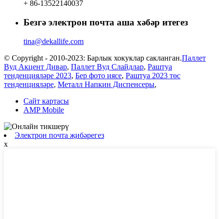
+ 86-13522140037
Безгә электрон почта аша хәбәр итегез
tina@dekallife.com
© Copyright - 2010-2023: Барлык хокуклар сакланган.
Паллет
Вуд Акцент Дивар
,
Паллет Вуд Слайдлар
,
Раштуа
тенденцияләре 2023
,
Бер фото иясе
,
Раштуа 2023 төс
тенденцияләре
,
Металл Напкин Диспенсеры
,
Сайт картасы
AMP Mobile
Электрон почта җибәрегез
x