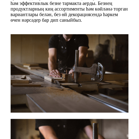
һәм эффективлык безне тармакта аерды. Безнең
продуктларның киң ассортименты һәм көйләнә торган
вариантлары белән, без өй декорациясендә һәркем
өчен нәрсәдер бар дип саныйбыз.