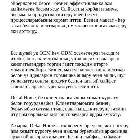
әйберләрнең берсе - безнең эффективлыкка һәм
кыйммәткә басым ясау. Сыйфатны корбан итмичә,
чыгымлы продуктлар китерү өчен без үз
процессларыбызны хөрмәт иттек. Безнең максат - һәр
заказ белән клиентларның өметләрен канәгатьләндерү
яки арттыру.
Без шулай ук ​​OEM һәм ODM хезмәтләрен тәкъдим
итәбез, безгә клиентларның уникаль ихтыяҗларын
канәгатьләндерә торган гадәт тәкъдим итәргә
мөмкинлек бирә. Безнең махсус коллектив клиентлар
белән үз идеяларын тормышка ашыру өчен эшли, шул
ук вакытта соңгы продукт безнең катгый сыйфат
стандартларына туры килүен тәэмин итә.
Dekal Home, без клиентларга яхшы хезмәт күрсәтү
белән горурланабыз. Клиентларыбызга безнең
бурычыбыз сатудан тыш, вакытында китерүне тәэмин
итү һәм барлыкка килгән сорауларга ярдәм күрсәтү.
Ахырда, Dekal Home - тикшеренүләр, үсеш, җитештерү
һәм хезмәт күрсәтү өчен ныклы бурычыбыз аркасында
арзан өй декоры киләчәге. Безнең сыйфат, кыйммәт