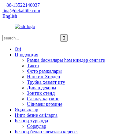
+ 86-13522140037
tina@dekallife.com
English
Өй
Продукция
Рамка басмалары һәм киндер сәнгате
Такта
Фото рамкалары
Напкин Холдер
Трубка хезмәт итү
Дивар декоры
Зонтик стенд
Саклау кәрзине
Uitимеш кәрзине
Яңалыклар
Нигә безне сайларга
Безнең турында
Сораулар
Безнең белән элемтәгә керегез