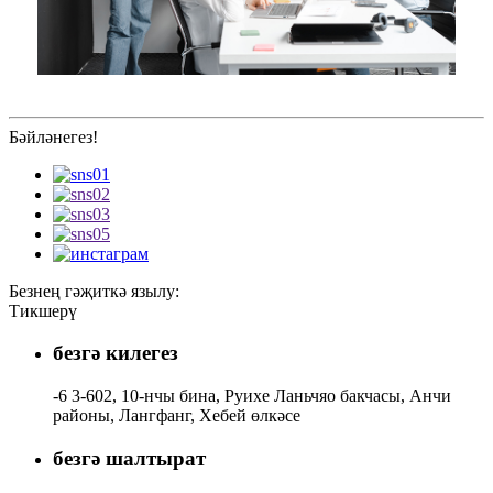
Бәйләнегез!
Безнең гәҗиткә язылу:
Тикшерү
безгә килегез
-6 3-602, 10-нчы бина, Руихе Ланьчяо бакчасы, Анчи
районы, Лангфанг, Хебей өлкәсе
безгә шалтырат