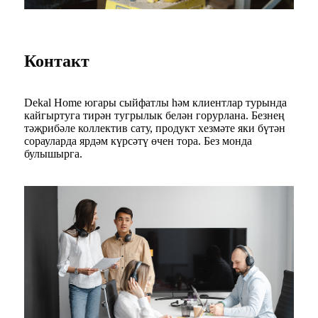
Контакт
Dekal Home югары сыйфатлы һәм клиентлар турында
кайгыртуга тирән тугрылык белән горурлана. Безнең
тәҗрибәле коллектив сату, продукт хезмәте яки бүтән
сорауларда ярдәм күрсәтү өчен тора. Без монда
булышырга.