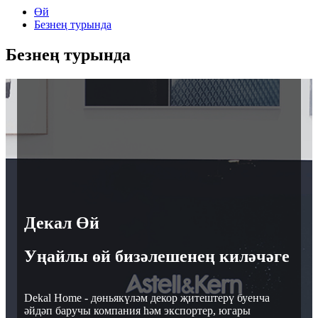
Өй
Безнең турында
Безнең турында
Декал Өй
Уңайлы өй бизәлешенең киләчәге
Dekal Home - дөньякүләм декор җитештерү буенча
әйдәп баручы компания һәм экспортер, югары