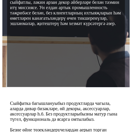
сыйфатлы, ләкин арзан декор әйберләре белән тәэмин
итү миссиясе. Ун елдан артык промышленность
тәҗрибәсе белән, без клиентларның ихтыяҗларын һәм
өметләрен канәгатьләндерү өчен тикшеренүләр,
эшләнмәләр, җитештерү һәм хезмәт күрсәтергә әзер.
Сыйфатка багышлануыбыз продуктларда чагыла,
аларда дивар бизәкләре, өй декоры, аксессуарлар,
аксессуарлар һ.б. Без продуктларыбызны матур гына
түгел, функциональ дә ясарга омтылабыз.
Безне өйне төзекләндерүчеләрдән аерып торган