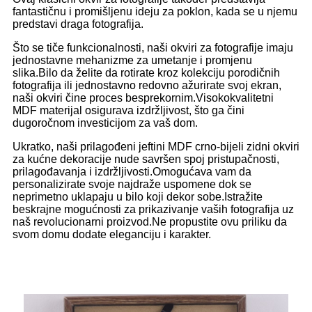
fantastičnu i promišljenu ideju za poklon, kada se u njemu
predstavi draga fotografija.
Što se tiče funkcionalnosti, naši okviri za fotografije imaju
jednostavne mehanizme za umetanje i promjenu
slika.Bilo da želite da rotirate kroz kolekciju porodičnih
fotografija ili jednostavno redovno ažurirate svoj ekran,
naši okviri čine proces besprekornim.Visokokvalitetni
MDF materijal osigurava izdržljivost, što ga čini
dugoročnom investicijom za vaš dom.
Ukratko, naši prilagođeni jeftini MDF crno-bijeli zidni okviri
za kućne dekoracije nude savršen spoj pristupačnosti,
prilagođavanja i izdržljivosti.Omogućava vam da
personalizirate svoje najdraže uspomene dok se
neprimetno uklapaju u bilo koji dekor sobe.Istražite
beskrajne mogućnosti za prikazivanje vaših fotografija uz
naš revolucionarni proizvod.Ne propustite ovu priliku da
svom domu dodate eleganciju i karakter.