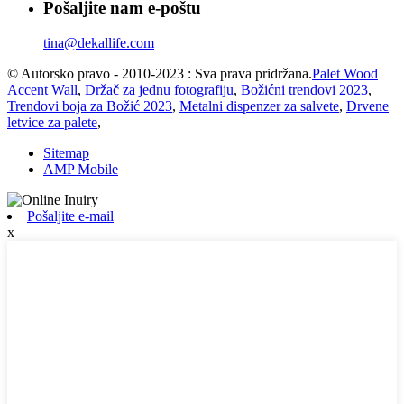
Pošaljite nam e-poštu
tina@dekallife.com
© Autorsko pravo - 2010-2023 : Sva prava pridržana.
Palet Wood
Accent Wall
,
Držač za jednu fotografiju
,
Božićni trendovi 2023
,
Trendovi boja za Božić 2023
,
Metalni dispenzer za salvete
,
Drvene
letvice za palete
,
Sitemap
AMP Mobile
Pošaljite e-mail
x