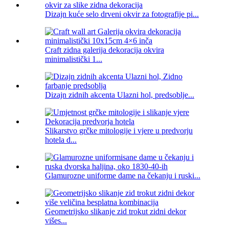
Dizajn kuće selo drveni okvir za fotografije pi...
Craft zidna galerija dekoracija okvira
minimalistički 1...
Dizajn zidnih akcenta Ulazni hol, predsoblje...
Slikarstvo grčke mitologije i vjere u predvorju
hotela d...
Glamurozne uniforme dame na čekanju i ruski...
Geometrijsko slikanje zid trokut zidni dekor
višes...