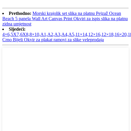
Prethodno:
Morski krajolik set slika na platnu Pejzaž Ocean
Beach 5 panela Wall Art Canvas Print Okviri za ispis slika na platnu
zidna umjetnost
Sljedeći:
4×6,5X7,6X8,8×10,A1,A2,A3,A4,A5,11×14,12×16,12×18,16×20,1
Crno Bijeli Okvir za plakat ramovi za slike veleprodaja