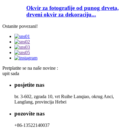
Okvir za fotografije od punog drveta,
drveni okvir za dekoraciju...
Ostanite povezani!
Pretplatite se na naše novine :
upit sada
posjetite nas
br. 3-602, zgrada 10, vrt Ruihe Lanqiao, okrug Anci,
Langfang, provincija Hebei
pozovite nas
+86-13522140037