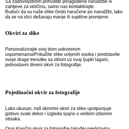
Sa zadovoljstvom prihvatite prilagođene narudžbe ili
zahtjeve za veličinu, samo nas kontaktirajte.
Budući da su naše slike često naručene po narudžbi, tako
da se na slici dešavaju manje ili suptilne promjene.
Okviri za slike
Personalizirajte svoj dom uokvirenim
uspomenama!Prikažite slike voljenih osoba i predstavite
svoje drage trenutke sa stilom uz ovaj ljupki lagani,
jednostavni drveni okvir za fotografije.
Pojedinačni okvir za fotografije
Lako ukusan, naš skromni okvir za slike upotpunjuje
gotovo svaki dekor i izgleda sjajno s velikim izborom
otisaka.
Ovaj klasični okvir za fotografije također predstavlja