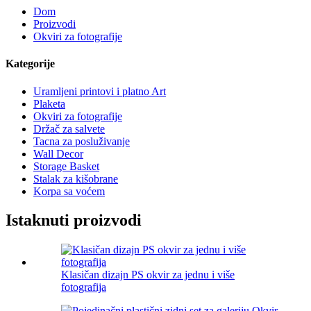
Dom
Proizvodi
Okviri za fotografije
Kategorije
Uramljeni printovi i platno Art
Plaketa
Okviri za fotografije
Držač za salvete
Tacna za posluživanje
Wall Decor
Storage Basket
Stalak za kišobrane
Korpa sa voćem
Istaknuti proizvodi
Klasičan dizajn PS okvir za jednu i više
fotografija