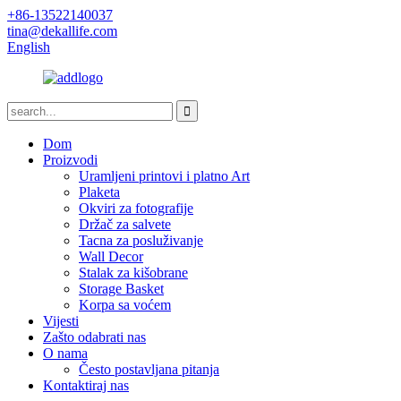
+86-13522140037
tina@dekallife.com
English
Dom
Proizvodi
Uramljeni printovi i platno Art
Plaketa
Okviri za fotografije
Držač za salvete
Tacna za posluživanje
Wall Decor
Stalak za kišobrane
Storage Basket
Korpa sa voćem
Vijesti
Zašto odabrati nas
O nama
Često postavljana pitanja
Kontaktiraj nas