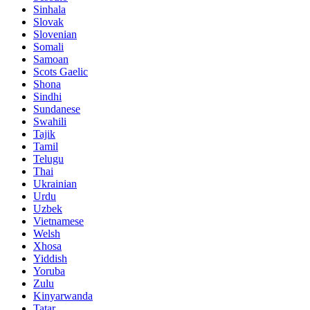
Sinhala
Slovak
Slovenian
Somali
Samoan
Scots Gaelic
Shona
Sindhi
Sundanese
Swahili
Tajik
Tamil
Telugu
Thai
Ukrainian
Urdu
Uzbek
Vietnamese
Welsh
Xhosa
Yiddish
Yoruba
Zulu
Kinyarwanda
Tatar