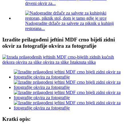
drveni okvir za...
Nadogradite držače za salvete za piknik u kuhinji
restorana...
Izradite prilagođeni jeftini MDF crno bijeli zidni
okvir za fotografije okvira za fotografije
Kratki opis: