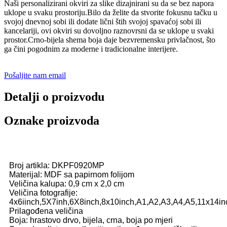
Naši personalizirani okviri za slike dizajnirani su da se bez napora
uklope u svaku prostoriju.Bilo da želite da stvorite fokusnu tačku u
svojoj dnevnoj sobi ili dodate lični štih svojoj spavaćoj sobi ili
kancelariji, ovi okviri su dovoljno raznovrsni da se uklope u svaki
prostor.Crno-bijela shema boja daje bezvremensku privlačnost, što
ga čini pogodnim za moderne i tradicionalne interijere.
Pošaljite nam email
Detalji o proizvodu
Oznake proizvoda
Broj artikla: DKPF0920MP
Materijal: MDF sa papirnom folijom
Veličina kalupa: 0,9 cm x 2,0 cm
Veličina fotografije:
4x6iinch,5X7inh,6X8inch,8x10inch,A1,A2,A3,A4,A5,11x14in
Prilagođena veličina
Boja: hrastovo drvo, bijela, crna, boja po mjeri