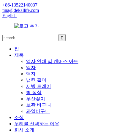
+86-13522140037
tina@dekallife.com
English
집
제품
액자 인쇄 및 캔버스 아트
액자
액자
냅킨 홀더
서빙 트레이
벽 장식
우산꽂이
보관 바구니
과일바구니
소식
우리를 선택하는 이유
회사 소개