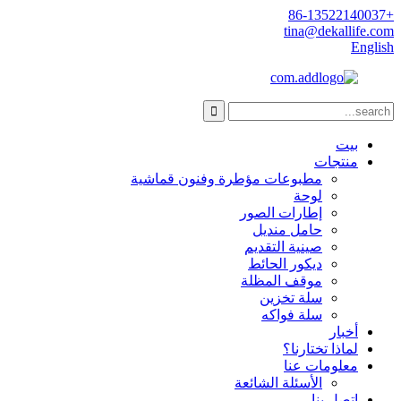
+86-13522140037
tina@dekallife.com
English
بيت
منتجات
مطبوعات مؤطرة وفنون قماشية
لوحة
إطارات الصور
حامل منديل
صينية التقديم
ديكور الحائط
موقف المظلة
سلة تخزين
سلة فواكه
أخبار
لماذا تختارنا؟
معلومات عنا
الأسئلة الشائعة
اتصل بنا