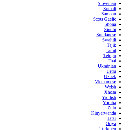
Slovenian
Somali
Samoan
Scots Gaelic
Shona
Sindhi
Sundanese
Swahili
Tajik
Tamil
Telugu
Thai
Ukrainian
Urdu
Uzbek
Vietnamese
Welsh
Xhosa
Yiddish
Yoruba
Zulu
Kinyarwanda
Tatar
Oriya
Turkmen