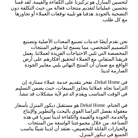
لتحسين المنازل هو تركيزنا على الكفاءة والقيمة. لقد قمنا
بتحسين عملياتنا لتقديم منتجات فعالة من حيث التكلفة دون
التضحية بالجودة. هدفنا هو تلبية توقعات العملاء أو تجاوزها
مع كل طلب.
نحن نقدم أيضًا خدمات تصنيع المعدات الأصلية وتصنيع
التصميم الشخصي، مما يسمح لنا بتوفير المنتجات
المخصصة التي تلبي الاحتياجات الفريدة لعملائنا. يعمل
فريقنا المتفاني مع العملاء لتحقيق أفكارهم على أرض
الواقع مع ضمان أن المنتج النهائي يلبي معايير الجودة
الصارمة لدينا.
في Dekal Home، نفخر بتقديم خدمة عملاء ممتازة. إن
التزامنا تجاه عملائنا يتجاوز المبيعات، حيث يضمن التسليم
في الوقت المناسب ويقدم الدعم لأية مشكلات قد تنشأ.
في الختام، Dekal Home هو مستقبل ديكور المنزل بأسعار
معقولة بفضل التزامنا القوي بالبحث والتطوير والإنتاج
والخدمة. الجودة والقيمة والكفاءة لدينا تميزنا في هذه
الصناعة. من خلال مجموعتنا الواسعة من المنتجات
والخيارات القابلة للتخصيص، نعتقد أن لدينا شيئًا يناسب
الجميع في ديكور المنزل.