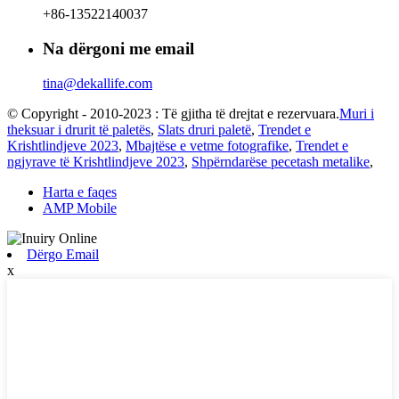
+86-13522140037
Na dërgoni me email
tina@dekallife.com
© Copyright - 2010-2023 : Të gjitha të drejtat e rezervuara.
Muri i
theksuar i drurit të paletës
,
Slats druri paletë
,
Trendet e
Krishtlindjeve 2023
,
Mbajtëse e vetme fotografike
,
Trendet e
ngjyrave të Krishtlindjeve 2023
,
Shpërndarëse pecetash metalike
,
Harta e faqes
AMP Mobile
Dërgo Email
x