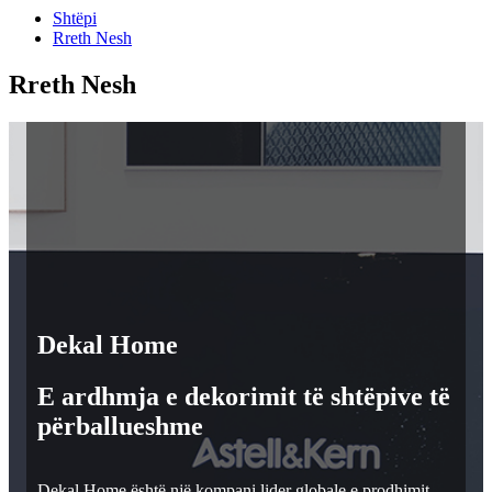
Shtëpi
Rreth Nesh
Rreth Nesh
Dekal Home
E ardhmja e dekorimit të shtëpive të
përballueshme
Dekal Home është një kompani lider globale e prodhimit