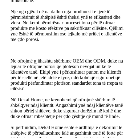
funksionale.
Një nga gjërat që na dallon nga prodhuesit e tjerë të
përmirësimit të shtëpisë është theksi ynë te efikasiteti dhe
vlera. Ne kemi përmirësuar proceset tona për të ofruar
produkte me kosto efektive pa sakrifikuar cilësinë. Qëllimi
ynë është të përmbushim ose tejkalojmë pritjet e klientëve
me çdo porosi.
Ne ofrojmë gjithashtu shërbime OEM dhe ODM, duke na
lejuar të ofrojmë porosi që plotëson nevojat unike të
klientëve tanë. Ekipi ynë i përkushtuar punon me klientët
për të sjellë në jetë idetë e tyre, ndërkohë që sigurohet që
produkti përfundimtar plotëson standardet tona të rrepta të
cilësisë.
Në Dekal Home, ne krenohemi që ofrojmë shërbim të
shkëlqyer ndaj klientit. Angazhimi ynë ndaj klientëve tanë
shkon përtej shitjeve, duke siguruar dorëzim në kohë dhe
duke ofruar mbështetje për çdo çështje që mund të lindë.
Si përfundim, Dekal Home është e ardhmja e dekorimit të
shtëpive të përballueshme falë angazhimit tonë të fortë për