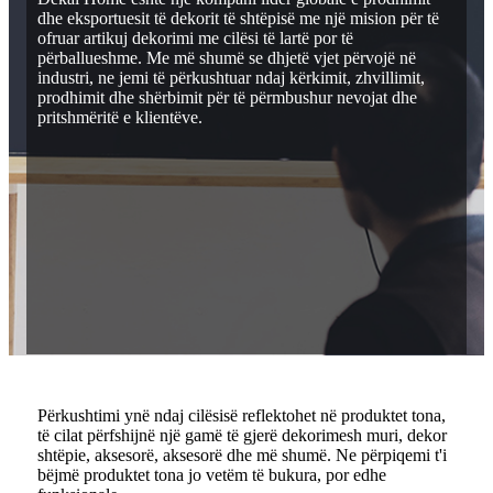
dhe eksportuesit të dekorit të shtëpisë me një mision për të
ofruar artikuj dekorimi me cilësi të lartë por të
përballueshme. Me më shumë se dhjetë vjet përvojë në
industri, ne jemi të përkushtuar ndaj kërkimit, zhvillimit,
prodhimit dhe shërbimit për të përmbushur nevojat dhe
pritshmëritë e klientëve.
Përkushtimi ynë ndaj cilësisë reflektohet në produktet tona,
të cilat përfshijnë një gamë të gjerë dekorimesh muri, dekor
shtëpie, aksesorë, aksesorë dhe më shumë. Ne përpiqemi t'i
bëjmë produktet tona jo vetëm të bukura, por edhe