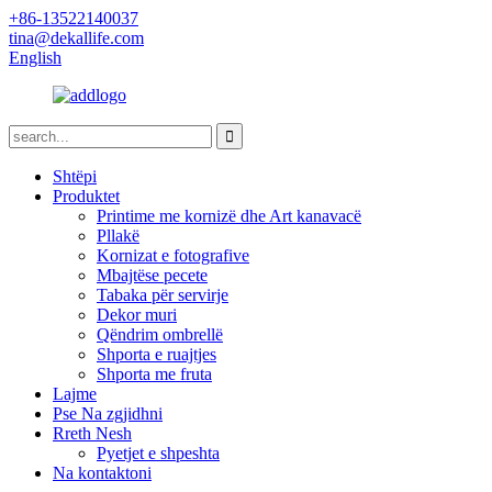
+86-13522140037
tina@dekallife.com
English
Shtëpi
Produktet
Printime me kornizë dhe Art kanavacë
Pllakë
Kornizat e fotografive
Mbajtëse pecete
Tabaka për servirje
Dekor muri
Qëndrim ombrellë
Shporta e ruajtjes
Shporta me fruta
Lajme
Pse Na zgjidhni
Rreth Nesh
Pyetjet e shpeshta
Na kontaktoni