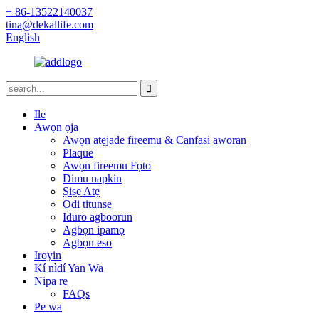
+ 86-13522140037
tina@dekallife.com
English
Ile
Awọn ọja
Awọn atẹjade fireemu & Canfasi aworan
Plaque
Awọn fireemu Fọto
Dimu napkin
Ṣiṣẹ Atẹ
Odi titunse
Iduro agboorun
Agbọn ipamọ
Agbọn eso
Iroyin
Kí nìdí Yan Wa
Nipa re
FAQs
Pe wa