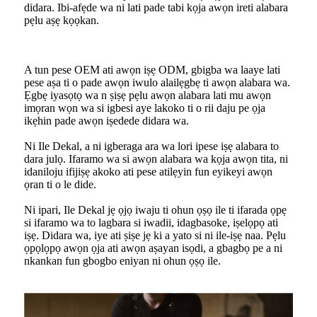
didara. Ibi-afẹde wa ni lati pade tabi kọja awọn ireti alabara
pẹlu aṣẹ kọọkan.
A tun pese OEM ati awọn iṣẹ ODM, gbigba wa laaye lati
pese aṣa ti o pade awọn iwulo alailẹgbẹ ti awọn alabara wa.
Ẹgbẹ iyasọtọ wa n ṣiṣẹ pẹlu awọn alabara lati mu awọn
imọran wọn wa si igbesi aye lakoko ti o rii daju pe ọja
ikẹhin pade awọn iṣedede didara wa.
Ni Ile Dekal, a ni igberaga ara wa lori ipese iṣẹ alabara to
dara julọ. Ifaramo wa si awọn alabara wa kọja awọn tita, ni
idaniloju ifijiṣẹ akoko ati pese atilẹyin fun eyikeyi awọn
ọran ti o le dide.
Ni ipari, Ile Dekal jẹ ọjọ iwaju ti ohun ọṣọ ile ti ifarada ọpẹ
si ifaramo wa to lagbara si iwadii, idagbasoke, iṣelọpọ ati
iṣẹ. Didara wa, iye ati ṣiṣe jẹ ki a yato si ni ile-iṣẹ naa. Pẹlu
ọpọlọpọ awọn ọja ati awọn aṣayan isọdi, a gbagbọ pe a ni
nkankan fun gbogbo eniyan ni ohun ọṣọ ile.