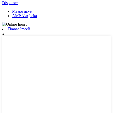
Dispenser
,
Maapu aaye
AMP Alagbeka
Firanṣẹ Imeeli
x