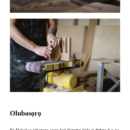
Olubasọrọ