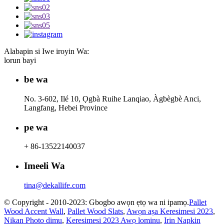
Alabapin si Iwe iroyin Wa:
lorun bayi
be wa
No. 3-602, Ilé 10, Ọgbà Ruihe Lanqiao, Àgbègbè Anci,
Langfang, Hebei Province
pe wa
+ 86-13522140037
Imeeli Wa
tina@dekallife.com
© Copyright - 2010-2023: Gbogbo awọn ẹtọ wa ni ipamọ.
Pallet
Wood Accent Wall
,
Pallet Wood Slats
,
Awọn aṣa Keresimesi 2023
,
Nikan Photo dimu
,
Keresimesi 2023 Awọ lominu
,
Irin Napkin