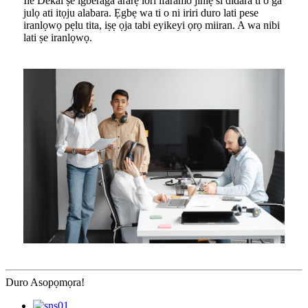
Ile Dekal ṣe igberaga ararẹ lori ifaramo jinlẹ si didara ti o ga
julọ ati itọju alabara. Ẹgbẹ wa ti o ni iriri duro lati pese
iranlọwọ pẹlu tita, iṣẹ ọja tabi eyikeyi ọrọ miiran. A wa nibi
lati ṣe iranlọwọ.
Duro Asopọmọra!