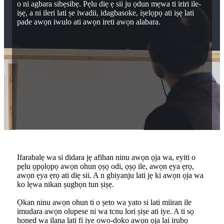
o ni agbara sibẹsibẹ. Pẹlu diẹ ẹ sii ju ọdun mẹwa ti iriri ile-
iṣẹ, a ni ileri lati ṣe iwadii, idagbasoke, iṣelọpọ ati iṣẹ lati
pade awọn iwulo ati awọn ireti awọn alabara.
Ifarabalẹ wa si didara jẹ afihan ninu awọn ọja wa, eyiti o
pẹlu ọpọlọpọ awọn ohun ọṣọ odi, ọṣọ ile, awọn ẹya ẹrọ,
awọn ẹya ẹrọ ati diẹ sii. A n gbiyanju lati jẹ ki awọn ọja wa
ko lẹwa nikan ṣugbọn tun ṣiṣẹ.
Ọkan ninu awọn ohun ti o ṣeto wa yato si lati miiran ile
imudara awọn olupese ni wa tcnu lori ṣiṣe ati iye. A ti sọ
honed wa ilana lati fi iye owo-doko awọn ọja lai irubọ