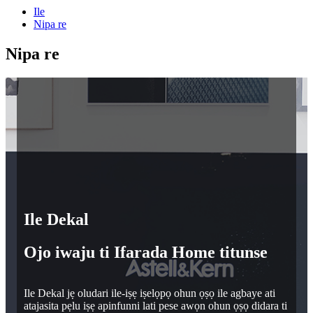
Ile
Nipa re
Nipa re
Ile Dekal
Ojo iwaju ti Ifarada Home titunse
Ile Dekal jẹ oludari ile-iṣẹ iṣelọpọ ohun ọṣọ ile agbaye ati
atajasita pẹlu iṣẹ apinfunni lati pese awọn ohun ọṣọ didara ti