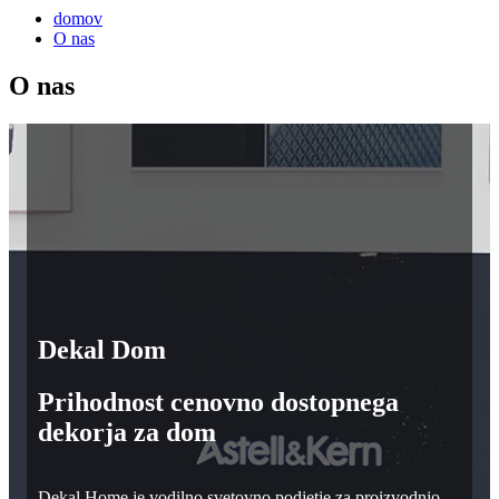
domov
O nas
O nas
Dekal Dom
Prihodnost cenovno dostopnega
dekorja za dom
Dekal Home je vodilno svetovno podjetje za proizvodnjo