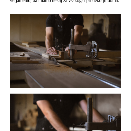
verjamemo, da imamo nekaj za vsakogar pri dekorju doma.