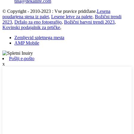
tina@dekallife.com
© Copyright - 2010-2023 : Vse pravice pridržane.
Lesena
poudarjena stena iz palet
,
Lesene letve za palete
,
Božični trendi
2023
,
Držalo za eno fotografijo
,
Božični barvni trendi 2023
,
Kovinski podajalnik za prtičke
,
Zemljevid spletnega mesta
AMP Mobile
Pošlji e-pošto
x