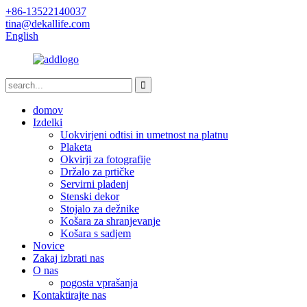
+86-13522140037
tina@dekallife.com
English
domov
Izdelki
Uokvirjeni odtisi in umetnost na platnu
Plaketa
Okvirji za fotografije
Držalo za prtičke
Servirni pladenj
Stenski dekor
Stojalo za dežnike
Košara za shranjevanje
Košara s sadjem
Novice
Zakaj izbrati nas
O nas
pogosta vprašanja
Kontaktirajte nas