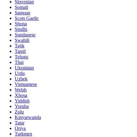
Slovenian
Somali
Samoan
Scots Gaelic
Shona
Sindhi
Sundanese
Swahili
Tajik
Tamil
Telugu
Thai
Ukrainian
Urdu
Uzbek
Vietnamese
Welsh
Xhosa
Yiddish
Yoruba
Zulu
Kinyarwanda
Tatar
Oriya
Turkmen