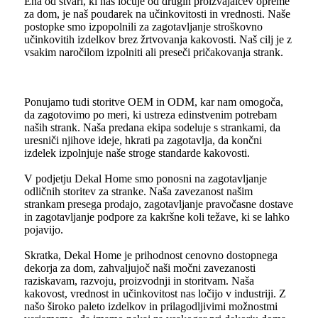
Ena od stvari, ki nas ločuje od drugih proizvajalcev opreme
za dom, je naš poudarek na učinkovitosti in vrednosti. Naše
postopke smo izpopolnili za zagotavljanje stroškovno
učinkovitih izdelkov brez žrtvovanja kakovosti. Naš cilj je z
vsakim naročilom izpolniti ali preseči pričakovanja strank.
Ponujamo tudi storitve OEM in ODM, kar nam omogoča,
da zagotovimo po meri, ki ustreza edinstvenim potrebam
naših strank. Naša predana ekipa sodeluje s strankami, da
uresniči njihove ideje, hkrati pa zagotavlja, da končni
izdelek izpolnjuje naše stroge standarde kakovosti.
V podjetju Dekal Home smo ponosni na zagotavljanje
odličnih storitev za stranke. Naša zavezanost našim
strankam presega prodajo, zagotavljanje pravočasne dostave
in zagotavljanje podpore za kakršne koli težave, ki se lahko
pojavijo.
Skratka, Dekal Home je prihodnost cenovno dostopnega
dekorja za dom, zahvaljujoč naši močni zavezanosti
raziskavam, razvoju, proizvodnji in storitvam. Naša
kakovost, vrednost in učinkovitost nas ločijo v industriji. Z
našo široko paleto izdelkov in prilagodljivimi možnostmi